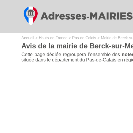
Cookies management panel
Accueil
>
Hauts-de-France
>
Pas-de-Calais
>
Mairie de Berck-s
Avis de la mairie de Berck-sur-Me
Cette page dédiée regroupera l'ensemble des
note
située dans le département du Pas-de-Calais en région