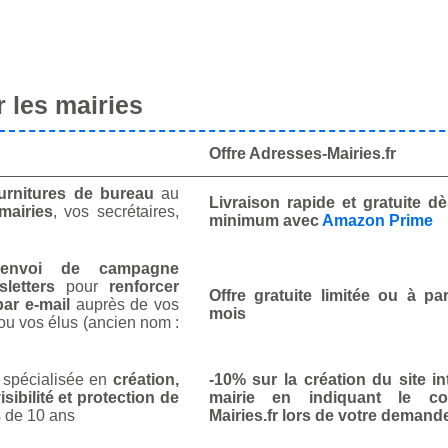
 les mairies
Offre Adresses-Mairies.fr
urnitures de bureau
au
Livraison rapide et gratuite 
mairies
, vos secrétaires,
minimum avec
Amazon Prime
envoi de campagne
letters
pour
renforcer
Offre gratuite limitée ou à par
ar e-mail
auprès de vos
mois
ou vos élus (ancien nom :
spécialisée en
création,
-10% sur la création du site in
isibilité et protection de
mairie en indiquant le co
 de 10 ans
Mairies.fr lors de votre demand