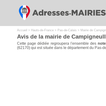
Cookies management panel
Accueil
>
Hauts-de-France
>
Pas-de-Calais
>
Mairie de Campign
Avis de la mairie de Campigneul
Cette page dédiée regroupera l'ensemble des
note
(62170) qui est située dans le département du Pas-de-