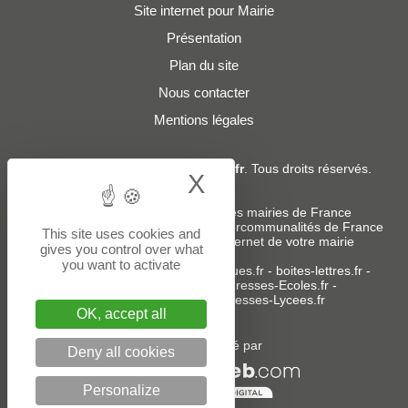
Site internet pour Mairie
Présentation
Plan du site
Nous contacter
Mentions légales
© 2019 - 2026
Adresses-Mairies.fr
. Tous droits réservés.
X
Hide cookie bann
Services :
-
Liste des adresses e-mails des mairies de France
-
Liste des adresses e-mails des intercommunalités de France
This site uses cookies and
-
Création ou refonte du site internet de votre mairie
gives you control over what
you want to activate
Sites partenaires
:
donneespubliques.fr
-
boites-lettres.fr
-
bureaux.boites-lettres.fr
-
Adresses-Ecoles.fr
-
Adresses-Colleges.fr
-
Adresses-Lycees.fr
OK, accept all
Un service édité par
Deny all cookies
Personalize