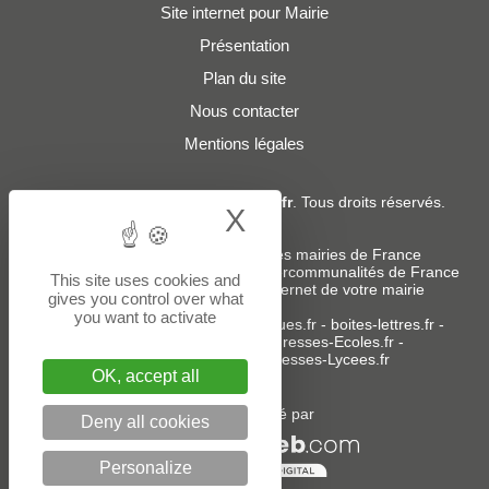
Site internet pour Mairie
Présentation
Plan du site
Nous contacter
Mentions légales
© 2019 - 2026
Adresses-Mairies.fr
. Tous droits réservés.
X
Hide cookie bann
Services :
-
Liste des adresses e-mails des mairies de France
-
Liste des adresses e-mails des intercommunalités de France
This site uses cookies and
-
Création ou refonte du site internet de votre mairie
gives you control over what
you want to activate
Sites partenaires
:
donneespubliques.fr
-
boites-lettres.fr
-
bureaux.boites-lettres.fr
-
Adresses-Ecoles.fr
-
Adresses-Colleges.fr
-
Adresses-Lycees.fr
OK, accept all
Un service édité par
Deny all cookies
Personalize