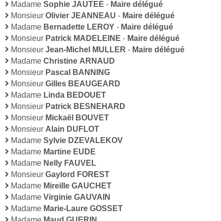
Madame
Sophie JAUTEE
-
Maire délégué
Monsieur
Olivier JEANNEAU
-
Maire délégué
Madame
Bernadette LEROY
-
Maire délégué
Monsieur
Patrick MADELEINE
-
Maire délégué
Monsieur
Jean-Michel MULLER
-
Maire délégué
Madame
Christine ARNAUD
Monsieur
Pascal BANNING
Monsieur
Gilles BEAUGEARD
Madame
Linda BEDOUET
Monsieur
Patrick BESNEHARD
Monsieur
Mickaël BOUVET
Monsieur
Alain DUFLOT
Madame
Sylvie DZEVALEKOV
Madame
Martine EUDE
Madame
Nelly FAUVEL
Monsieur
Gaylord FOREST
Madame
Mireille GAUCHET
Madame
Virginie GAUVAIN
Madame
Marie-Laure GOSSET
Madame
Maud GUERIN