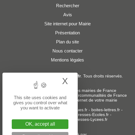
Rechercher
Avis
Site internet pour Mairie
Présentation
Plan du site
Nous contacter
Mentions légales
© 2019 - 2026
Adresses-Mairies.fr
. Tous droits réservés.
X
Hide cookie bann
Services :
-
Liste des adresses e-mails des mairies de France
-
Liste des adresses e-mails des intercommunalités de France
This site uses cookies and
-
Création ou refonte du site internet de votre mairie
gives you control over what
you want to activate
Sites partenaires
:
donneespubliques.fr
-
boites-lettres.fr
-
bureaux.boites-lettres.fr
-
Adresses-Ecoles.fr
-
Adresses-Colleges.fr
-
Adresses-Lycees.fr
OK, accept all
Un service édité par