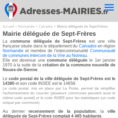
Cookies management panel
Accueil
>
Normandie
>
Calvados
>
Mairie déléguée de Sept-Frères
Mairie déléguée de Sept-Frères
La
commune déléguée de Sept-Frères
est une ville
française située dans le département du
Calvados
en région
Normandie
et membre de l'intercommunalité
Communauté
de communes Intercom de la Vire au Noireau
.
Elle est devenue une
commune déléguée
le 1er janvier
1970 à la suite de la
création de la commune nouvelle de
Noues-de-Sienne
.
Le
code postal de la ville déléguée de Sept-Frères est le
14380
et son code INSEE est le 14658.
Le code postal, mis en place par La Poste, permet de simplifier
l'acheminement du courrier (plusieurs communes peuvent avoir le
même code postal) et le code INSEE pour les statistiques (un code
unique par commune).
Au dernier
recensement de la population
, la
ville
déléguée de Sept-Frères comptait 4 465 habitants
.