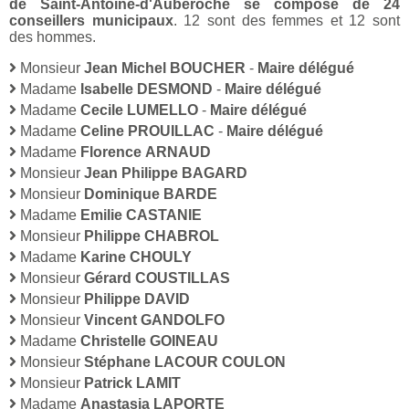
de Saint-Antoine-d'Auberoche se compose de 24
conseillers municipaux
. 12 sont des femmes et 12 sont
des hommes.
Monsieur
Jean Michel BOUCHER
-
Maire délégué
Madame
Isabelle DESMOND
-
Maire délégué
Madame
Cecile LUMELLO
-
Maire délégué
Madame
Celine PROUILLAC
-
Maire délégué
Madame
Florence ARNAUD
Monsieur
Jean Philippe BAGARD
Monsieur
Dominique BARDE
Madame
Emilie CASTANIE
Monsieur
Philippe CHABROL
Madame
Karine CHOULY
Monsieur
Gérard COUSTILLAS
Monsieur
Philippe DAVID
Monsieur
Vincent GANDOLFO
Madame
Christelle GOINEAU
Monsieur
Stéphane LACOUR COULON
Monsieur
Patrick LAMIT
Madame
Anastasia LAPORTE