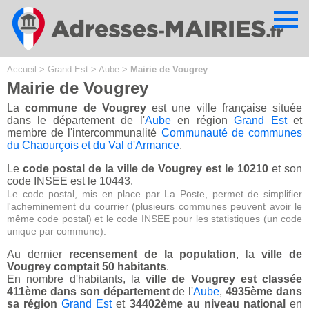
Cookies management panel
Accueil
>
Grand Est
>
Aube
>
Mairie de Vougrey
Mairie de Vougrey
La
commune de Vougrey
est une ville française située
dans le département de l'
Aube
en région
Grand Est
et
membre de l'intercommunalité
Communauté de communes
du Chaourçois et du Val d'Armance
.
Le
code postal de la ville de Vougrey est le 10210
et son
code INSEE est le 10443.
Le code postal, mis en place par La Poste, permet de simplifier
l'acheminement du courrier (plusieurs communes peuvent avoir le
même code postal) et le code INSEE pour les statistiques (un code
unique par commune).
Au dernier
recensement de la population
, la
ville de
Vougrey comptait 50 habitants
.
En nombre d'habitants, la
ville de Vougrey est classée
411ème dans son département
de l'
Aube
,
4935ème dans
sa région
Grand Est
et
34402ème au niveau national
en