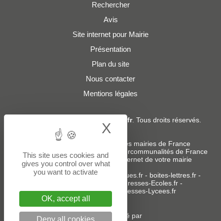
Rechercher
Avis
Site internet pour Mairie
Présentation
Plan du site
Nous contacter
Mentions légales
© 2019 - 2026
Adresses-Mairies.fr
. Tous droits réservés.
X
Hide cookie bann
Services :
-
Liste des adresses e-mails des mairies de France
-
Liste des adresses e-mails des intercommunalités de France
This site uses cookies and
-
Création ou refonte du site internet de votre mairie
gives you control over what
you want to activate
Sites partenaires
:
donneespubliques.fr
-
boites-lettres.fr
-
bureaux.boites-lettres.fr
-
Adresses-Ecoles.fr
-
Adresses-Colleges.fr
-
Adresses-Lycees.fr
OK, accept all
Un service édité par
Deny all cookies