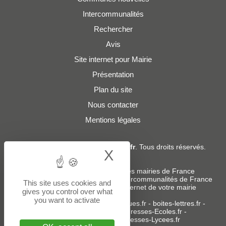
Intercommunalités
Rechercher
Avis
Site internet pour Mairie
Présentation
Plan du site
Nous contacter
Mentions légales
© 2019 - 2026
Adresses-Mairies.fr
. Tous droits réservés.
X
Hide cookie bann
Services :
-
Liste des adresses e-mails des mairies de France
-
Liste des adresses e-mails des intercommunalités de France
This site uses cookies and
-
Création ou refonte du site internet de votre mairie
gives you control over what
you want to activate
Sites partenaires
:
donneespubliques.fr
-
boites-lettres.fr
-
bureaux.boites-lettres.fr
-
Adresses-Ecoles.fr
-
Adresses-Colleges.fr
-
Adresses-Lycees.fr