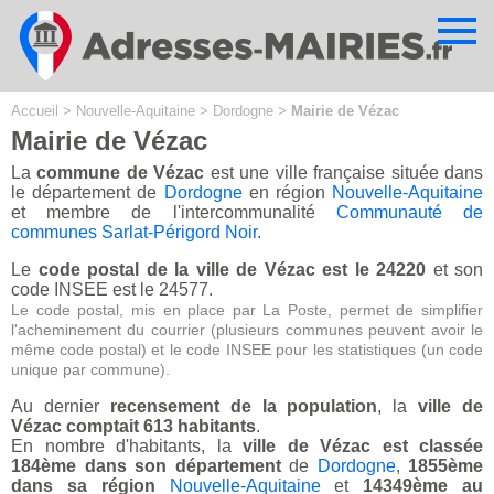
Cookies management panel
Accueil
>
Nouvelle-Aquitaine
>
Dordogne
>
Mairie de Vézac
Mairie de Vézac
La
commune de Vézac
est une ville française située dans
le département de
Dordogne
en région
Nouvelle-Aquitaine
et membre de l'intercommunalité
Communauté de
communes Sarlat-Périgord Noir
.
Le
code postal de la ville de Vézac est le 24220
et son
code INSEE est le 24577.
Le code postal, mis en place par La Poste, permet de simplifier
l'acheminement du courrier (plusieurs communes peuvent avoir le
même code postal) et le code INSEE pour les statistiques (un code
unique par commune).
Au dernier
recensement de la population
, la
ville de
Vézac comptait 613 habitants
.
En nombre d'habitants, la
ville de Vézac est classée
184ème dans son département
de
Dordogne
,
1855ème
dans sa région
Nouvelle-Aquitaine
et
14349ème au