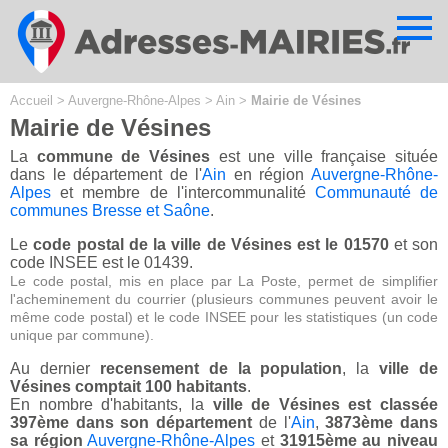
Cookies management panel
Accueil
>
Auvergne-Rhône-Alpes
>
Ain
>
Mairie de Vésines
Mairie de Vésines
La
commune de Vésines
est une ville française située
dans le département de l'
Ain
en région
Auvergne-Rhône-
Alpes
et membre de l'intercommunalité
Communauté de
communes Bresse et Saône
.
Le
code postal de la ville de Vésines est le 01570
et son
code INSEE est le 01439.
Le code postal, mis en place par La Poste, permet de simplifier
l'acheminement du courrier (plusieurs communes peuvent avoir le
même code postal) et le code INSEE pour les statistiques (un code
unique par commune).
Au dernier
recensement de la population
, la
ville de
Vésines comptait 100 habitants
.
En nombre d'habitants, la
ville de Vésines est classée
397ème dans son département
de l'
Ain
,
3873ème dans
sa région
Auvergne-Rhône-Alpes
et
31915ème au niveau