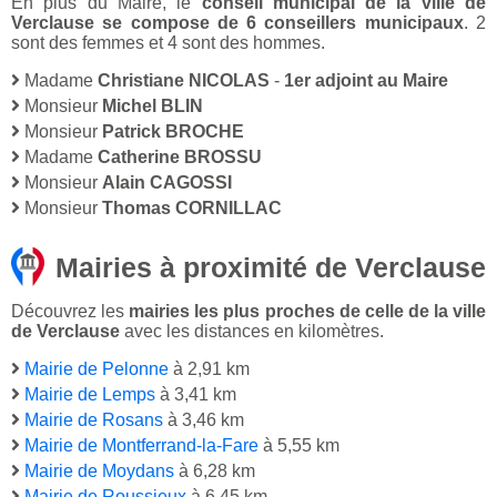
En plus du Maire, le
conseil municipal de la ville de
Verclause se compose de 6 conseillers municipaux
. 2
sont des femmes et 4 sont des hommes.
Madame
Christiane NICOLAS
-
1er adjoint au Maire
Monsieur
Michel BLIN
Monsieur
Patrick BROCHE
Madame
Catherine BROSSU
Monsieur
Alain CAGOSSI
Monsieur
Thomas CORNILLAC
Mairies à proximité de Verclause
Découvrez les
mairies les plus proches de celle de la ville
de Verclause
avec les distances en kilomètres.
Mairie de Pelonne
à 2,91 km
Mairie de Lemps
à 3,41 km
Mairie de Rosans
à 3,46 km
Mairie de Montferrand-la-Fare
à 5,55 km
Mairie de Moydans
à 6,28 km
Mairie de Roussieux
à 6,45 km