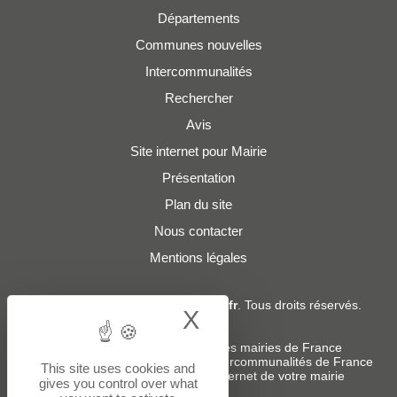
Départements
Communes nouvelles
Intercommunalités
Rechercher
Avis
Site internet pour Mairie
Présentation
Plan du site
Nous contacter
Mentions légales
© 2019 - 2026
Adresses-Mairies.fr
. Tous droits réservés.
X
Hide cookie bann
Services :
-
Liste des adresses e-mails des mairies de France
-
Liste des adresses e-mails des intercommunalités de France
This site uses cookies and
-
Création ou refonte du site internet de votre mairie
gives you control over what