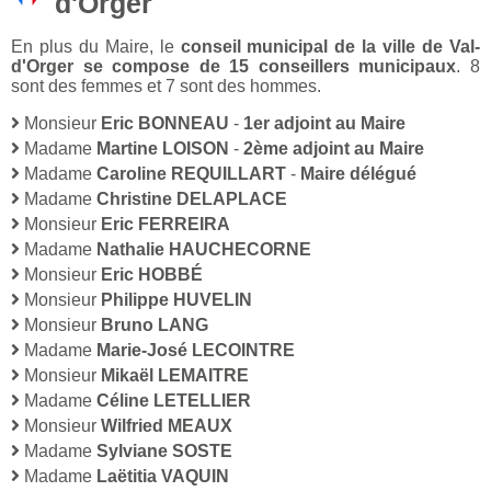
d'Orger
En plus du Maire, le
conseil municipal de la ville de Val-
d'Orger se compose de 15 conseillers municipaux
. 8
sont des femmes et 7 sont des hommes.
Monsieur
Eric BONNEAU
-
1er adjoint au Maire
Madame
Martine LOISON
-
2ème adjoint au Maire
Madame
Caroline REQUILLART
-
Maire délégué
Madame
Christine DELAPLACE
Monsieur
Eric FERREIRA
Madame
Nathalie HAUCHECORNE
Monsieur
Eric HOBBÉ
Monsieur
Philippe HUVELIN
Monsieur
Bruno LANG
Madame
Marie-José LECOINTRE
Monsieur
Mikaël LEMAITRE
Madame
Céline LETELLIER
Monsieur
Wilfried MEAUX
Madame
Sylviane SOSTE
Madame
Laëtitia VAQUIN