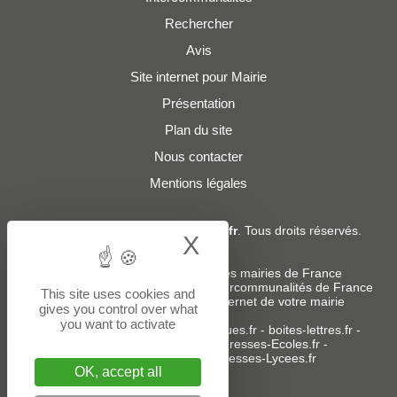
Rechercher
Avis
Site internet pour Mairie
Présentation
Plan du site
Nous contacter
Mentions légales
© 2019 - 2026
Adresses-Mairies.fr
. Tous droits réservés.
X
Hide cookie bann
Services :
-
Liste des adresses e-mails des mairies de France
-
Liste des adresses e-mails des intercommunalités de France
This site uses cookies and
-
Création ou refonte du site internet de votre mairie
gives you control over what
you want to activate
Sites partenaires
:
donneespubliques.fr
-
boites-lettres.fr
-
bureaux.boites-lettres.fr
-
Adresses-Ecoles.fr
-
Adresses-Colleges.fr
-
Adresses-Lycees.fr
OK, accept all