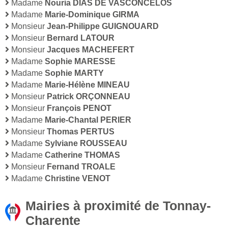
Madame
Nouria DIAS DE VASCONCELOS
Madame
Marie-Dominique GIRMA
Monsieur
Jean-Philippe GUIGNOUARD
Monsieur
Bernard LATOUR
Monsieur
Jacques MACHEFERT
Madame
Sophie MARESSE
Madame
Sophie MARTY
Madame
Marie-Hélène MINEAU
Monsieur
Patrick ORÇONNEAU
Monsieur
François PENOT
Madame
Marie-Chantal PERIER
Monsieur
Thomas PERTUS
Madame
Sylviane ROUSSEAU
Madame
Catherine THOMAS
Monsieur
Fernand TROALE
Madame
Christine VENOT
Mairies à proximité de Tonnay-
Charente