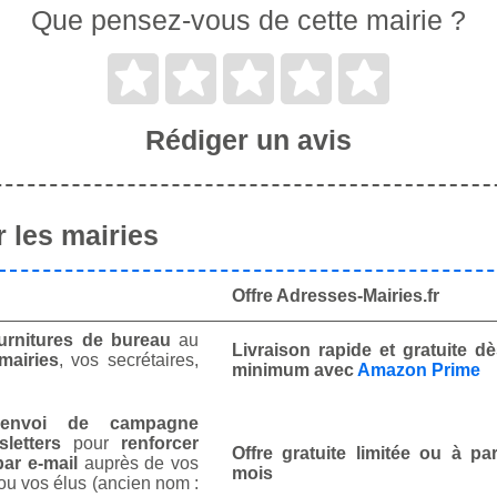
Que pensez-vous de cette mairie ?
Rédiger un avis
 les mairies
Offre Adresses-Mairies.fr
urnitures de bureau
au
Livraison rapide et gratuite 
mairies
, vos secrétaires,
minimum avec
Amazon Prime
envoi de campagne
letters
pour
renforcer
Offre gratuite limitée ou à par
ar e-mail
auprès de vos
mois
ou vos élus (ancien nom :