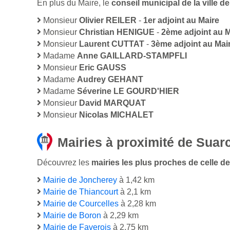
En plus du Maire, le
conseil municipal de la ville
Monsieur
Olivier REILER
-
1er adjoint au Maire
Monsieur
Christian HENIGUE
-
2ème adjoint au M
Monsieur
Laurent CUTTAT
-
3ème adjoint au Mai
Madame
Anne GAILLARD-STAMPFLI
Monsieur
Eric GAUSS
Madame
Audrey GEHANT
Madame
Séverine LE GOURD'HIER
Monsieur
David MARQUAT
Monsieur
Nicolas MICHALET
Mairies à proximité de Suar
Découvrez les
mairies les plus proches de celle de
Mairie de Joncherey
à 1,42 km
Mairie de Thiancourt
à 2,1 km
Mairie de Courcelles
à 2,28 km
Mairie de Boron
à 2,29 km
Mairie de Faverois
à 2,75 km