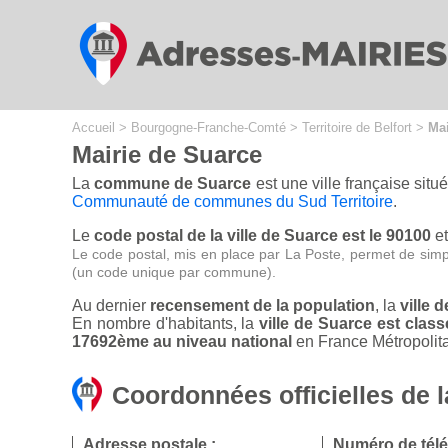
Cookies management panel
Accueil
>
Bourgogne-Franche-Comté
>
Territoire de Belfort
>
Mai
Mairie de Suarce
La
commune de Suarce
est une ville française sit
Communauté de communes du Sud Territoire
.
Le
code postal de la ville de Suarce est le 90100
et
Le code postal, mis en place par La Poste, permet de simp
(un code unique par commune).
Au dernier
recensement de la population
, la
ville 
En nombre d'habitants, la
ville de Suarce est cla
17692ème au niveau national
en France Métropolita
Coordonnées officielles de 
Adresse postale :
Numéro de tél