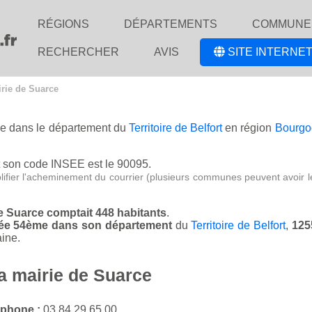
RÉGIONS
DÉPARTEMENTS
COMMUNE
RECHERCHER
AVIS
SITE INTERNET
rie de Suarce
uée dans le département du
Territoire de Belfort
en région
Bourgo
 son code INSEE est le 90095.
lifier l'acheminement du courrier (plusieurs communes peuvent avoir l
de Suarce comptait 448 habitants
.
ssée 54ème dans son département
du
Territoire de Belfort
,
125
ine.
la mairie de Suarce
éphone :
03 84 29 65 00