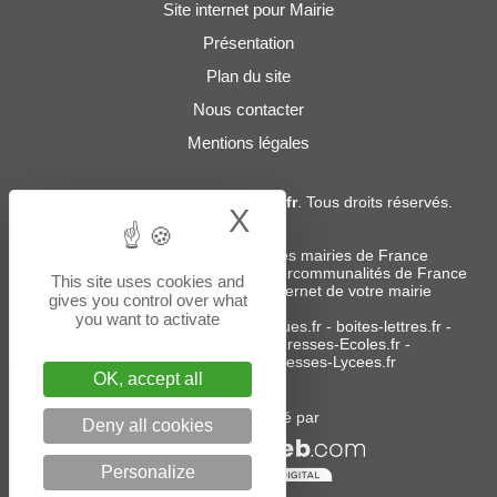
Site internet pour Mairie
Présentation
Plan du site
Nous contacter
Mentions légales
© 2019 - 2026
Adresses-Mairies.fr
. Tous droits réservés.
X
Hide cookie bann
Services :
-
Liste des adresses e-mails des mairies de France
-
Liste des adresses e-mails des intercommunalités de France
This site uses cookies and
-
Création ou refonte du site internet de votre mairie
gives you control over what
you want to activate
Sites partenaires
:
donneespubliques.fr
-
boites-lettres.fr
-
bureaux.boites-lettres.fr
-
Adresses-Ecoles.fr
-
Adresses-Colleges.fr
-
Adresses-Lycees.fr
OK, accept all
Un service édité par
Deny all cookies
Personalize