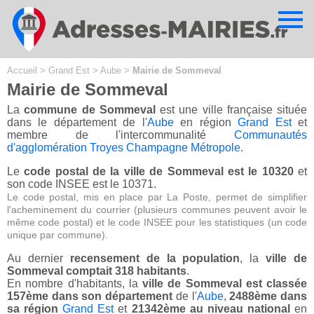
Cookies management panel
Accueil
>
Grand Est
>
Aube
>
Mairie de Sommeval
Mairie de Sommeval
La
commune de Sommeval
est une ville française située
dans le département de l'
Aube
en région
Grand Est
et
membre de l'intercommunalité
Communautés
d'agglomération Troyes Champagne Métropole
.
Le
code postal de la ville de Sommeval est le 10320
et
son code INSEE est le 10371.
Le code postal, mis en place par La Poste, permet de simplifier
l'acheminement du courrier (plusieurs communes peuvent avoir le
même code postal) et le code INSEE pour les statistiques (un code
unique par commune).
Au dernier
recensement de la population
, la
ville de
Sommeval comptait 318 habitants
.
En nombre d'habitants, la
ville de Sommeval est classée
157ème dans son département
de l'
Aube
,
2488ème dans
sa région
Grand Est
et
21342ème au niveau national
en