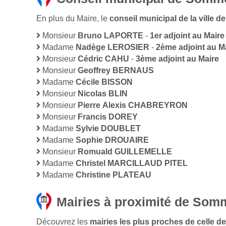
En plus du Maire, le
conseil municipal de la ville
Monsieur
Bruno LAPORTE
-
1er adjoint au Maire
Madame
Nadège LEROSIER
-
2ème adjoint au M
Monsieur
Cédric CAHU
-
3ème adjoint au Maire
Monsieur
Geoffrey BERNAUS
Madame
Cécile BISSON
Monsieur
Nicolas BLIN
Monsieur
Pierre Alexis CHABREYRON
Monsieur
Francis DOREY
Madame
Sylvie DOUBLET
Madame
Sophie DROUAIRE
Monsieur
Romuald GUILLEMELLE
Madame
Christel MARCILLAUD PITEL
Madame
Christine PLATEAU
Mairies à proximité de Som
Découvrez les
mairies les plus proches de celle d