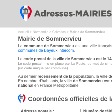
Cookies management panel
Accueil
>
Normandie
>
Calvados
>
Mairie de Sommervieu
Mairie de Sommervieu
La
commune de Sommervieu
est une ville frança
communes de Bayeux Intercom
.
Le
code postal de la ville de Sommervieu est le 1
Le code postal, mis en place par La Poste, permet de simp
(un code unique par commune).
Au dernier
recensement de la population
, la
ville 
En nombre d'habitants, la
ville de Sommervieu est
national
en France Métropolitaine.
Coordonnées officielles de 
Adresse postale :
Numéro de tél