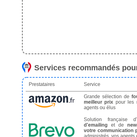
Services recommandés pour
Prestataires
Service
Grande sélection de
fo
meilleur prix
pour les
agents ou élus
Solution française d'
d'emailing
et de
news
votre communication p
administrés, vos agents 