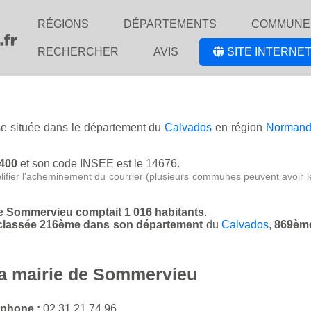
RÉGIONS
DÉPARTEMENTS
COMMUNE
RECHERCHER
AVIS
SITE INTERNET
ise située dans le département du
Calvados
en région
Normand
4400
et son code INSEE est le 14676.
lifier l'acheminement du courrier (plusieurs communes peuvent avoir l
de Sommervieu comptait 1 016 habitants
.
 classée 216ème dans son département
du
Calvados
,
869ème
la mairie de Sommervieu
éphone :
02 31 21 74 96