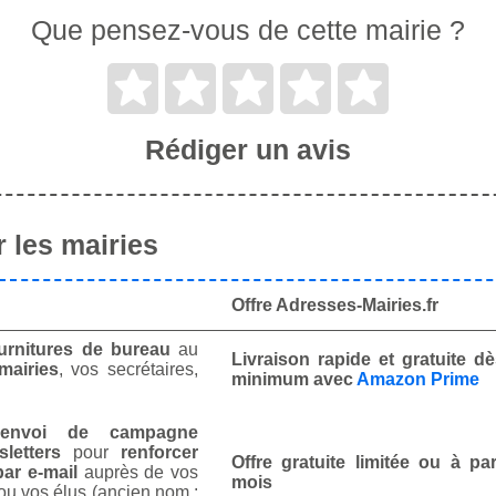
Que pensez-vous de cette mairie ?
Rédiger un avis
 les mairies
Offre Adresses-Mairies.fr
urnitures de bureau
au
Livraison rapide et gratuite 
mairies
, vos secrétaires,
minimum avec
Amazon Prime
envoi de campagne
letters
pour
renforcer
Offre gratuite limitée ou à par
ar e-mail
auprès de vos
mois
ou vos élus (ancien nom :