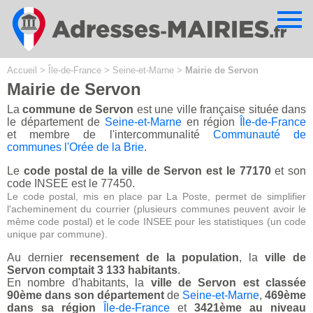
Cookies management panel
Accueil
>
Île-de-France
>
Seine-et-Marne
>
Mairie de Servon
Mairie de Servon
La
commune de Servon
est une ville française située dans
le département de
Seine-et-Marne
en région
Île-de-France
et membre de l'intercommunalité
Communauté de
communes l'Orée de la Brie
.
Le
code postal de la ville de Servon est le 77170
et son
code INSEE est le 77450.
Le code postal, mis en place par La Poste, permet de simplifier
l'acheminement du courrier (plusieurs communes peuvent avoir le
même code postal) et le code INSEE pour les statistiques (un code
unique par commune).
Au dernier
recensement de la population
, la
ville de
Servon comptait 3 133 habitants
.
En nombre d'habitants, la
ville de Servon est classée
90ème dans son département
de
Seine-et-Marne
,
469ème
dans sa région
Île-de-France
et
3421ème au niveau