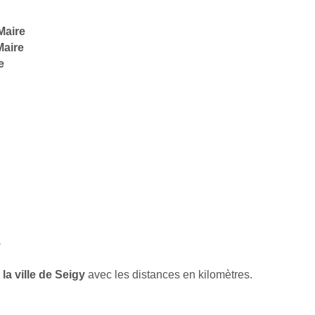
Maire
Maire
e
y
la ville de Seigy
avec les distances en kilomètres.