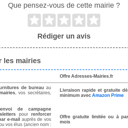
Que pensez-vous de cette mairie ?
Rédiger un avis
 les mairies
Offre Adresses-Mairies.fr
urnitures de bureau
au
Livraison rapide et gratuite 
mairies
, vos secrétaires,
minimum avec
Amazon Prime
envoi de campagne
letters
pour
renforcer
Offre gratuite limitée ou à par
ar e-mail
auprès de vos
mois
ou vos élus (ancien nom :