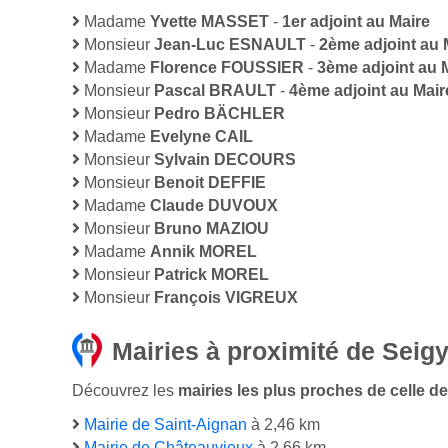
Madame
Yvette MASSET
-
1er adjoint au Maire
Monsieur
Jean-Luc ESNAULT
-
2ème adjoint au 
Madame
Florence FOUSSIER
-
3ème adjoint au 
Monsieur
Pascal BRAULT
-
4ème adjoint au Mair
Monsieur
Pedro BÄCHLER
Madame
Evelyne CAIL
Monsieur
Sylvain DECOURS
Monsieur
Benoit DEFFIE
Madame
Claude DUVOUX
Monsieur
Bruno MAZIOU
Madame
Annik MOREL
Monsieur
Patrick MOREL
Monsieur
François VIGREUX
Mairies à proximité de Seig
Découvrez les
mairies les plus proches de celle de 
Mairie de Saint-Aignan
à 2,46 km
Mairie de Châteauvieux
à 2,66 km