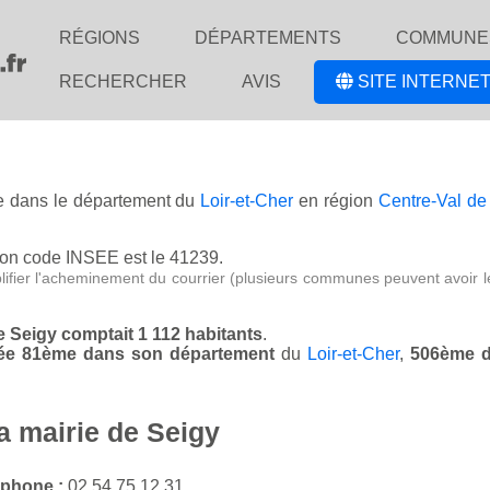
RÉGIONS
DÉPARTEMENTS
COMMUNE
RECHERCHER
AVIS
SITE INTERNET
ée dans le département du
Loir-et-Cher
en région
Centre-Val de
son code INSEE est le 41239.
lifier l'acheminement du courrier (plusieurs communes peuvent avoir l
de Seigy comptait 1 112 habitants
.
ssée 81ème dans son département
du
Loir-et-Cher
,
506ème d
a mairie de Seigy
éphone :
02 54 75 12 31