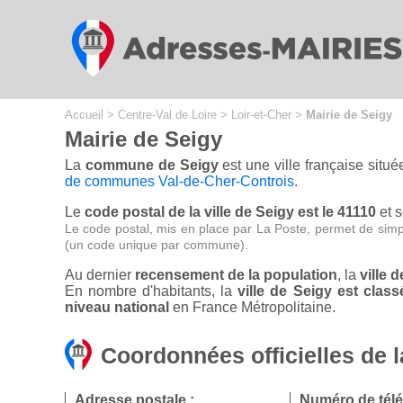
Cookies management panel
Accueil
>
Centre-Val de Loire
>
Loir-et-Cher
>
Mairie de Seigy
Mairie de Seigy
La
commune de Seigy
est une ville française situ
de communes Val-de-Cher-Controis
.
Le
code postal de la ville de Seigy est le 41110
et 
Le code postal, mis en place par La Poste, permet de simp
(un code unique par commune).
Au dernier
recensement de la population
, la
ville 
En nombre d'habitants, la
ville de Seigy est cla
niveau national
en France Métropolitaine.
Coordonnées officielles de l
Adresse postale :
Numéro de tél