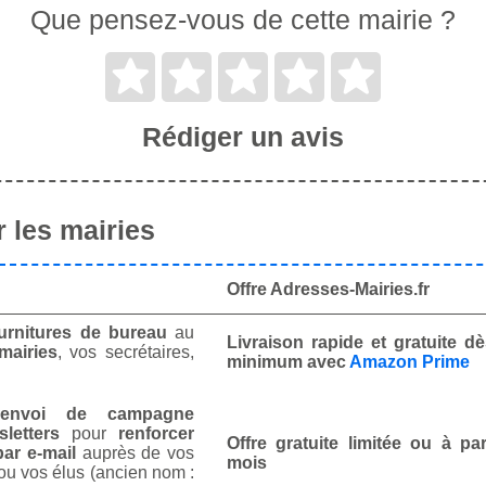
Que pensez-vous de cette mairie ?
Rédiger un avis
 les mairies
Offre Adresses-Mairies.fr
urnitures de bureau
au
Livraison rapide et gratuite 
mairies
, vos secrétaires,
minimum avec
Amazon Prime
envoi de campagne
letters
pour
renforcer
Offre gratuite limitée ou à par
ar e-mail
auprès de vos
mois
ou vos élus (ancien nom :