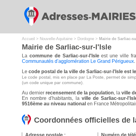
Cookies management panel
Accueil
>
Nouvelle-Aquitaine
>
Dordogne
>
Mairie de Sarliac-sur
Mairie de Sarliac-sur-l'Isle
La
commune de Sarliac-sur-l'Isle
est une ville f
Communautés d'agglomération Le Grand Périgueux
.
Le
code postal de la ville de Sarliac-sur-l'Isle est 
Le code postal, mis en place par La Poste, permet de simp
(un code unique par commune).
Au dernier
recensement de la population
, la
ville 
En nombre d'habitants, la
ville de Sarliac-sur-l
9516ème au niveau national
en France Métropolitai
Coordonnées officielles de la
Adresse postale :
Numéro de tél