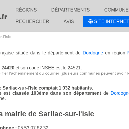
RÉGIONS
DÉPARTEMENTS
COMMUNE
RECHERCHER
AVIS
SITE INTERNET
-l'Isle
rançaise située dans le département de
Dordogne
en région
le 24420
et son code INSEE est le 24521.
lifier l'acheminement du courrier (plusieurs communes peuvent avoir l
de Sarliac-sur-l'Isle comptait 1 032 habitants
.
'Isle est classée 103ème dans son département
de
Dordogn
ne.
 mairie de Sarliac-sur-l'Isle
éphone :
05 53 07 82 32