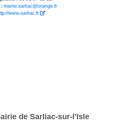
 :
mairie.sarliac@orange.fr
ttp://www.sarliac.fr
irie de Sarliac-sur-l'Isle