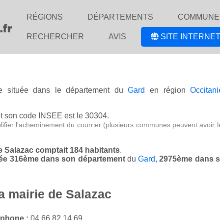
RÉGIONS
DÉPARTEMENTS
COMMUNE
RECHERCHER
AVIS
SITE INTERNET
se située dans le département du
Gard
en région
Occitani
t son code INSEE est le 30304.
lifier l'acheminement du courrier (plusieurs communes peuvent avoir l
de Salazac comptait 184 habitants
.
assée 316ème dans son département
du
Gard
,
2975ème dans s
a mairie de Salazac
éphone :
04 66 82 14 69