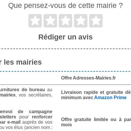
Que pensez-vous de cette mairie ?
Rédiger un avis
 les mairies
Offre Adresses-Mairies.fr
urnitures de bureau
au
Livraison rapide et gratuite 
mairies
, vos secrétaires,
minimum avec
Amazon Prime
envoi de campagne
letters
pour
renforcer
Offre gratuite limitée ou à par
ar e-mail
auprès de vos
mois
ou vos élus (ancien nom :