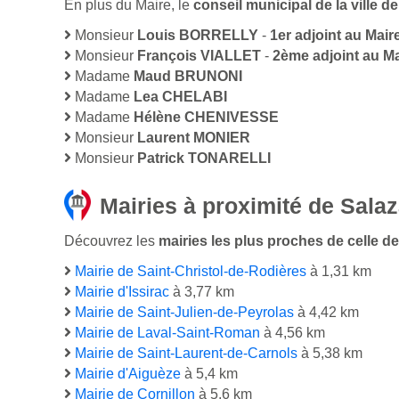
En plus du Maire, le
conseil municipal de la ville 
Monsieur
Louis BORRELLY
-
1er adjoint au Mair
Monsieur
François VIALLET
-
2ème adjoint au Ma
Madame
Maud BRUNONI
Madame
Lea CHELABI
Madame
Hélène CHENIVESSE
Monsieur
Laurent MONIER
Monsieur
Patrick TONARELLI
Mairies à proximité de Sala
Découvrez les
mairies les plus proches de celle de 
Mairie de Saint-Christol-de-Rodières
à 1,31 km
Mairie d'Issirac
à 3,77 km
Mairie de Saint-Julien-de-Peyrolas
à 4,42 km
Mairie de Laval-Saint-Roman
à 4,56 km
Mairie de Saint-Laurent-de-Carnols
à 5,38 km
Mairie d'Aiguèze
à 5,4 km
Mairie de Cornillon
à 5,6 km