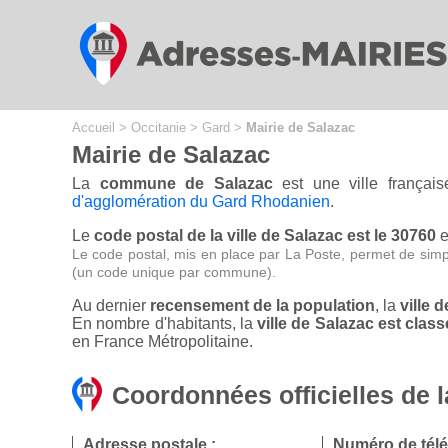
Cookies management panel
Accueil
>
Occitanie
>
Gard
>
Mairie de Salazac
Mairie de Salazac
La
commune de Salazac
est une ville françai
d'agglomération du Gard Rhodanien
.
Le
code postal de la ville de Salazac est le 30760
e
Le code postal, mis en place par La Poste, permet de simp
(un code unique par commune).
Au dernier
recensement de la population
, la
ville 
En nombre d'habitants, la
ville de Salazac est cl
en France Métropolitaine.
Coordonnées officielles de l
Adresse postale :
Numéro de tél