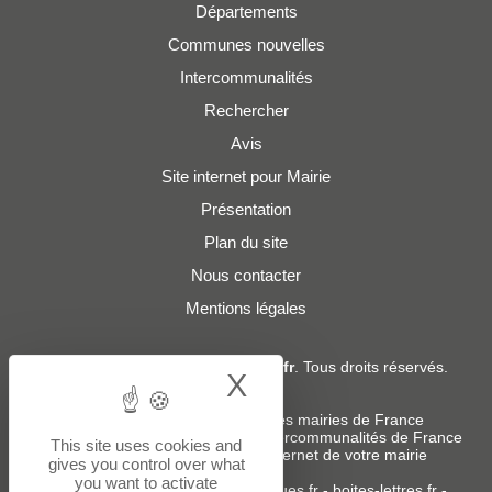
Départements
Communes nouvelles
Intercommunalités
Rechercher
Avis
Site internet pour Mairie
Présentation
Plan du site
Nous contacter
Mentions légales
© 2019 - 2026
Adresses-Mairies.fr
. Tous droits réservés.
X
Hide cookie bann
Services :
-
Liste des adresses e-mails des mairies de France
-
Liste des adresses e-mails des intercommunalités de France
This site uses cookies and
-
Création ou refonte du site internet de votre mairie
gives you control over what
you want to activate
Sites partenaires
:
donneespubliques.fr
-
boites-lettres.fr
-