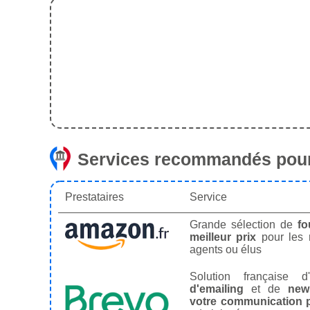
Services recommandés pour
Prestataires
Service
Grande sélection de
fo
meilleur prix
pour les
agents ou élus
Solution française d'
d'emailing
et de
news
votre communication p