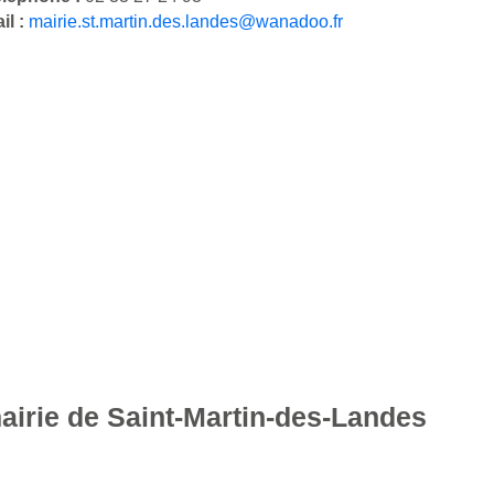
il :
mairie.st.martin.des.landes@wanadoo.fr
mairie de Saint-Martin-des-Landes