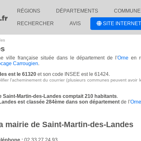
RÉGIONS
DÉPARTEMENTS
COMMUNE
RECHERCHER
AVIS
SITE INTERNET
des
es
e ville française située dans le département de l'
Orne
en r
ocage Carrougien
.
des est le 61320
et son code INSEE est le 61424.
lifier l'acheminement du courrier (plusieurs communes peuvent avoir l
de Saint-Martin-des-Landes comptait 210 habitants
.
s-Landes est classée 284ème dans son département
de l'
Orn
la mairie de Saint-Martin-des-Landes
éléphone :
02 33 27 24 93