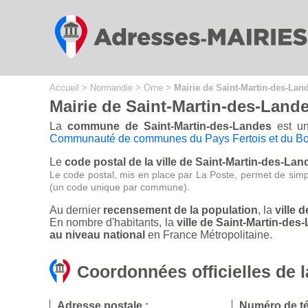
Cookies management panel
Accueil
>
Normandie
>
Orne
>
Mairie de Saint-Martin-des-Lan
Mairie de Saint-Martin-des-Land
La
commune de Saint-Martin-des-Landes
est un
Communauté de communes du Pays Fertois et du B
Le
code postal de la ville de Saint-Martin-des-Lan
Le code postal, mis en place par La Poste, permet de simp
(un code unique par commune).
Au dernier
recensement de la population
, la
ville 
En nombre d'habitants, la
ville de Saint-Martin-de
au niveau national
en France Métropolitaine.
Coordonnées officielles de 
Adresse postale :
Numéro de t