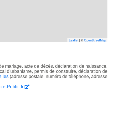
Leaflet
| ©
OpenStreetMap
de mariage, acte de décès, déclaration de naissance,
 local d'urbanisme, permis de construire, déclaration de
elles
(adresse postale, numéro de téléphone, adresse
ice-Public.fr
.