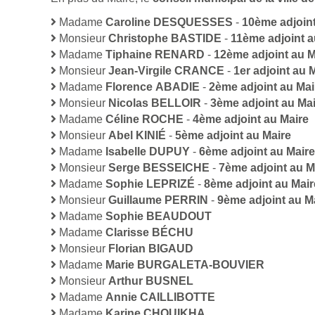
Madame
Caroline DESQUESSES
-
10ème adjoint
Monsieur
Christophe BASTIDE
-
11ème adjoint a
Madame
Tiphaine RENARD
-
12ème adjoint au M
Monsieur
Jean-Virgile CRANCE
-
1er adjoint au 
Madame
Florence ABADIE
-
2ème adjoint au Mai
Monsieur
Nicolas BELLOIR
-
3ème adjoint au Ma
Madame
Céline ROCHE
-
4ème adjoint au Maire
Monsieur
Abel KINIÉ
-
5ème adjoint au Maire
Madame
Isabelle DUPUY
-
6ème adjoint au Maire
Monsieur
Serge BESSEICHE
-
7ème adjoint au M
Madame
Sophie LEPRIZÉ
-
8ème adjoint au Mair
Monsieur
Guillaume PERRIN
-
9ème adjoint au M
Madame
Sophie BEAUDOUT
Madame
Clarisse BÉCHU
Monsieur
Florian BIGAUD
Madame
Marie BURGALETA-BOUVIER
Monsieur
Arthur BUSNEL
Madame
Annie CAILLIBOTTE
Madame
Karine CHOUIKHA