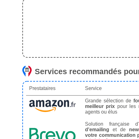
Services recommandés pour
Prestataires
Service
Grande sélection de
fo
meilleur prix
pour les
agents ou élus
Solution française d'
d'emailing
et de
news
votre communication p