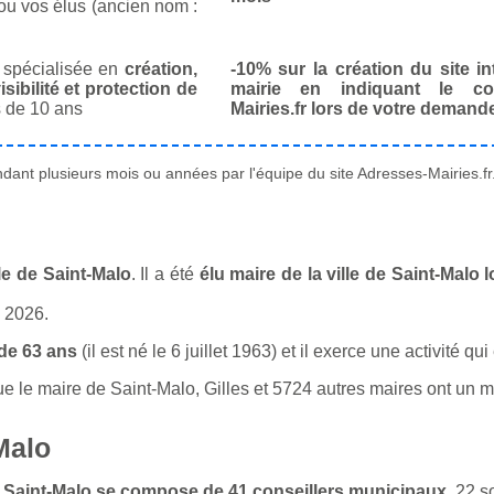
ou vos élus (ancien nom :
spécialisée en
création,
-10% sur la création du site in
isibilité et protection de
mairie en indiquant le co
 de 10 ans
Mairies.fr lors de votre demand
ant plusieurs mois ou années par l'équipe du site Adresses-Mairies.fr
le de Saint-Malo
. Il a été
élu maire de la ville de Saint-Malo
n 2026.
de 63 ans
(il est né le 6 juillet 1963) et il exerce une activité q
le maire de Saint-Malo, Gilles et 5724 autres maires ont un mét
Malo
de Saint-Malo se compose de 41 conseillers municipaux
. 22 