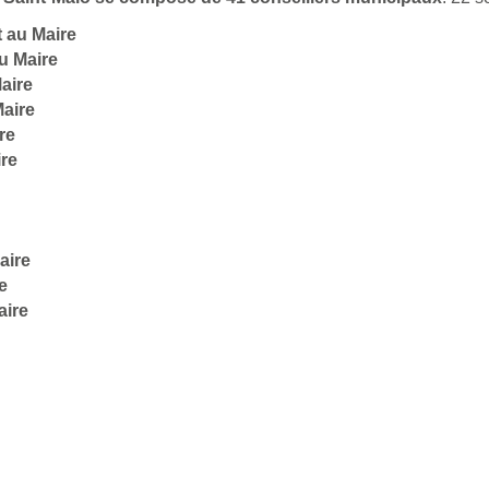
 au Maire
u Maire
aire
Maire
re
ire
aire
e
aire