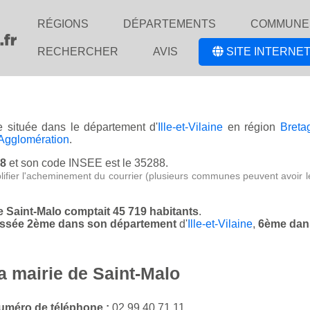
RÉGIONS
DÉPARTEMENTS
COMMUNE
RECHERCHER
AVIS
SITE INTERNET
e située dans le département d'
Ille-et-Vilaine
en région
Breta
 Agglomération
.
18
et son code INSEE est le 35288.
lifier l'acheminement du courrier (plusieurs communes peuvent avoir l
de Saint-Malo comptait 45 719 habitants
.
classée 2ème dans son département
d'
Ille-et-Vilaine
,
6ème dan
a mairie de Saint-Malo
uméro de téléphone :
02 99 40 71 11