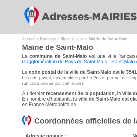
Cookies management panel
Accueil
>
Bretagne
>
Ille-et-Vilaine
>
Mairie de Saint-Malo
Mairie de Saint-Malo
La
commune de Saint-Malo
est une ville français
d'agglomération du Pays de Saint-Malo - Saint-Malo
Le
code postal de la ville de Saint-Malo est le 354
Le code postal, mis en place par La Poste, permet de simp
(un code unique par commune).
Au dernier
recensement de la population
, la
ville 
En nombre d'habitants, la
ville de Saint-Malo est 
en France Métropolitaine.
Coordonnées officielles de l
Adresse postale :
N