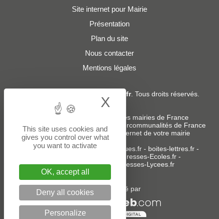
Site internet pour Mairie
Présentation
Plan du site
Nous contacter
Mentions légales
© 2019 - 2026
Adresses-Mairies.fr
. Tous droits réservés.
X
Hide cookie bann
Services :
-
Liste des adresses e-mails des mairies de France
-
Liste des adresses e-mails des intercommunalités de France
This site uses cookies and
-
Création ou refonte du site internet de votre mairie
gives you control over what
you want to activate
Sites partenaires
:
donneespubliques.fr
-
boites-lettres.fr
-
bureaux.boites-lettres.fr
-
Adresses-Ecoles.fr
-
Adresses-Colleges.fr
-
Adresses-Lycees.fr
OK, accept all
Un service édité par
Deny all cookies
Personalize