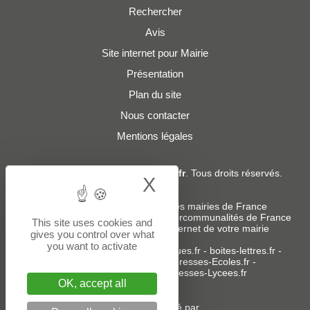
Rechercher
Avis
Site internet pour Mairie
Présentation
Plan du site
Nous contacter
Mentions légales
© 2019 - 2026
Adresses-Mairies.fr
. Tous droits réservés.
X
Hide cookie bann
Services :
-
Liste des adresses e-mails des mairies de France
-
Liste des adresses e-mails des intercommunalités de France
This site uses cookies and
-
Création ou refonte du site internet de votre mairie
gives you control over what
you want to activate
Sites partenaires
:
donneespubliques.fr
-
boites-lettres.fr
-
bureaux.boites-lettres.fr
-
Adresses-Ecoles.fr
-
Adresses-Colleges.fr
-
Adresses-Lycees.fr
OK, accept all
Un service édité par