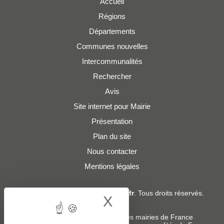
Accueil
Régions
Départements
Communes nouvelles
Intercommunalités
Rechercher
Avis
Site internet pour Mairie
Présentation
Plan du site
Nous contacter
Mentions légales
© 2019 - 2026
Adresses-Mairies.fr
. Tous droits réservés.
X
Hide cookie bann
Services :
-
Liste des adresses e-mails des mairies de France