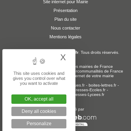
Site internet pour Mairie
Présentation
Plan du site
Nous contacter
Mentions légales
© 2019 - 2026
Adresses-Mairies.fr
. Tous droits réservés.
X
Hide cookie bann
Services :
-
Liste des adresses e-mails des mairies de France
-
Liste des adresses e-mails des intercommunalités de France
This site uses cookies and
-
Création ou refonte du site internet de votre mairie
gives you control over what
you want to activate
Sites partenaires
:
donneespubliques.fr
-
boites-lettres.fr
-
bureaux.boites-lettres.fr
-
Adresses-Ecoles.fr
-
Adresses-Colleges.fr
-
Adresses-Lycees.fr
OK, accept all
Un service édité par
Deny all cookies
Personalize