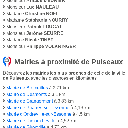
Monsieur
Arnaud MEUNIER
Monsieur
Luc NAULEAU
Madame
Christine NOEL
Madame
Stéphanie NOURRY
Monsieur
Patrick POUGAT
Monsieur
Jerôme SEURRE
Madame
Nicole TINET
Monsieur
Philippe VOLKRINGER
Mairies à proximité de Puiseaux
Découvrez les
mairies les plus proches de celle de la ville
de Puiseaux
avec les distances en kilomètres.
Mairie de Bromeilles
à 2,71 km
Mairie de Desmonts
à 3,1 km
Mairie de Grangermont
à 3,83 km
Mairie de Briarres-sur-Essonne
à 4,18 km
Mairie d'Ondreville-sur-Essonne
à 4,5 km
Mairie de Dimancheville
à 4,52 km
Mairie de Gironville
à 4,73 km