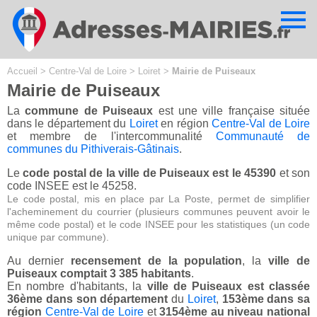
Cookies management panel
Accueil
>
Centre-Val de Loire
>
Loiret
>
Mairie de Puiseaux
Mairie de Puiseaux
La
commune de Puiseaux
est une ville française située
dans le département du
Loiret
en région
Centre-Val de Loire
et membre de l'intercommunalité
Communauté de
communes du Pithiverais-Gâtinais
.
Le
code postal de la ville de Puiseaux est le 45390
et son
code INSEE est le 45258.
Le code postal, mis en place par La Poste, permet de simplifier
l'acheminement du courrier (plusieurs communes peuvent avoir le
même code postal) et le code INSEE pour les statistiques (un code
unique par commune).
Au dernier
recensement de la population
, la
ville de
Puiseaux comptait 3 385 habitants
.
En nombre d'habitants, la
ville de Puiseaux est classée
36ème dans son département
du
Loiret
,
153ème dans sa
région
Centre-Val de Loire
et
3154ème au niveau national