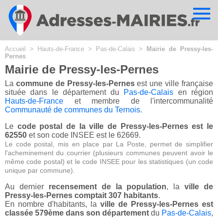
Cookies management panel
Accueil
>
Hauts-de-France
>
Pas-de-Calais
>
Mairie de Pressy-les-
Pernes
Mairie de Pressy-les-Pernes
La
commune de Pressy-les-Pernes
est une ville française
située dans le département du
Pas-de-Calais
en région
Hauts-de-France
et membre de l'intercommunalité
Communauté de communes du Ternois
.
Le
code postal de la ville de Pressy-les-Pernes est le
62550
et son code INSEE est le 62669.
Le code postal, mis en place par La Poste, permet de simplifier
l'acheminement du courrier (plusieurs communes peuvent avoir le
même code postal) et le code INSEE pour les statistiques (un code
unique par commune).
Au dernier
recensement de la population
, la
ville de
Pressy-les-Pernes comptait 307 habitants
.
En nombre d'habitants, la
ville de Pressy-les-Pernes est
classée 579ème dans son département
du
Pas-de-Calais
,