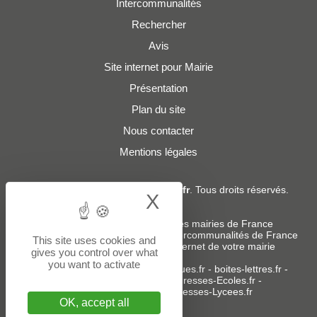
Intercommunalités
Rechercher
Avis
Site internet pour Mairie
Présentation
Plan du site
Nous contacter
Mentions légales
© 2019 - 2026
Adresses-Mairies.fr
. Tous droits réservés.
X
Hide cookie bann
Services :
-
Liste des adresses e-mails des mairies de France
-
Liste des adresses e-mails des intercommunalités de France
This site uses cookies and
-
Création ou refonte du site internet de votre mairie
gives you control over what
you want to activate
Sites partenaires
:
donneespubliques.fr
-
boites-lettres.fr
-
bureaux.boites-lettres.fr
-
Adresses-Ecoles.fr
-
Adresses-Colleges.fr
-
Adresses-Lycees.fr
OK, accept all