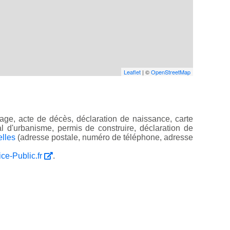
Leaflet
| ©
OpenStreetMap
age, acte de décès, déclaration de naissance, carte
ocal d'urbanisme, permis de construire, déclaration de
elles
(adresse postale, numéro de téléphone, adresse
ice-Public.fr
.