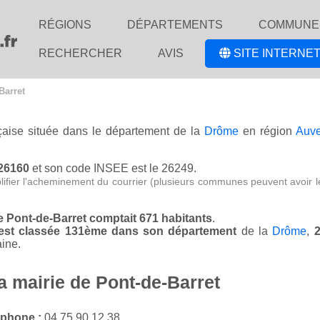
RÉGIONS
DÉPARTEMENTS
COMMUNE
RECHERCHER
AVIS
SITE INTERNET
Barret
nçaise située dans le département de la
Drôme
en région
Auve
 26160
et son code INSEE est le 26249.
lifier l'acheminement du courrier (plusieurs communes peuvent avoir l
de Pont-de-Barret comptait 671 habitants
.
t est classée 131ème dans son département
de la
Drôme
,
ine.
a mairie de Pont-de-Barret
éphone :
04 75 90 12 38