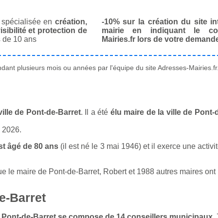
spécialisée en
création,
-10% sur la création du site in
isibilité et protection de
mairie en indiquant le co
 de 10 ans
Mairies.fr lors de votre demand
ant plusieurs mois ou années par l'équipe du site Adresses-Mairies.fr
ille de Pont-de-Barret
. Il a été
élu maire de la ville de Pont
n 2026.
t âgé de 80 ans
(il est né le 3 mai 1946) et il exerce une activ
le maire de Pont-de-Barret, Robert et 1988 autres maires ont un
e-Barret
de Pont-de-Barret se compose de 14 conseillers municipaux
.