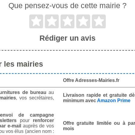
Que pensez-vous de cette mairie ?
Rédiger un avis
 les mairies
Offre Adresses-Mairies.fr
urnitures de bureau
au
Livraison rapide et gratuite 
mairies
, vos secrétaires,
minimum avec
Amazon Prime
envoi de campagne
letters
pour
renforcer
Offre gratuite limitée ou à par
ar e-mail
auprès de vos
mois
ou vos élus (ancien nom :