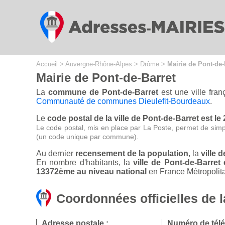
Cookies management panel
Accueil
>
Auvergne-Rhône-Alpes
>
Drôme
>
Mairie de Pont-de-
Mairie de Pont-de-Barret
La
commune de Pont-de-Barret
est une ville fra
Communauté de communes Dieulefit-Bourdeaux
.
Le
code postal de la ville de Pont-de-Barret est le
Le code postal, mis en place par La Poste, permet de simp
(un code unique par commune).
Au dernier
recensement de la population
, la
ville 
En nombre d'habitants, la
ville de Pont-de-Barre
13372ème au niveau national
en France Métropolita
Coordonnées officielles de l
Adresse postale :
Numéro de tél