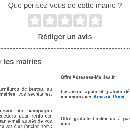
Que pensez-vous de cette mairie ?
Rédiger un avis
 les mairies
Offre Adresses-Mairies.fr
urnitures de bureau
au
Livraison rapide et gratuite 
mairies
, vos secrétaires,
minimum avec
Amazon Prime
envoi de campagne
letters
pour
renforcer
Offre gratuite limitée ou à par
ar e-mail
auprès de vos
mois
ou vos élus (ancien nom :