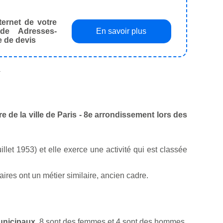
ternet de votre
de Adresses-
En savoir plus
e de devis
.
re de la ville de Paris - 8e arrondissement lors des
illet 1953) et elle exerce une activité qui est classée
res ont un métier similaire, ancien cadre.
municipaux
. 8 sont des femmes et 4 sont des hommes.