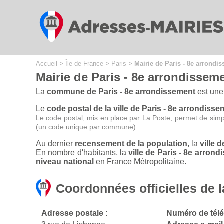
Cookies management panel
Accueil
>
Île-de-France
>
Paris
>
Mairie de Paris - 8e arrondi
Mairie de Paris - 8e arrondissem
La
commune de Paris - 8e arrondissement
est une
Le
code postal de la ville de Paris - 8e arrondisse
Le code postal, mis en place par La Poste, permet de simp
(un code unique par commune).
Au dernier
recensement de la population
, la
ville 
En nombre d'habitants, la
ville de Paris - 8e arro
niveau national
en France Métropolitaine.
Coordonnées officielles de l
Adresse postale :
Numéro de tél