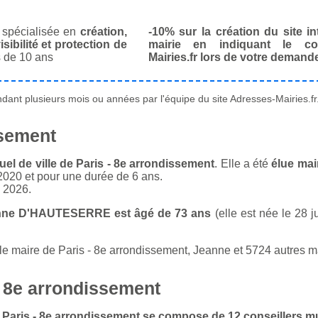
spécialisée en
création,
-10% sur la création du site in
isibilité et protection de
mairie en indiquant le co
 de 10 ans
Mairies.fr lors de votre demand
ant plusieurs mois ou années par l'équipe du site Adresses-Mairies.fr
ssement
l de ville de Paris - 8e arrondissement
. Elle a été
élue mai
 2020 et pour une durée de 6 ans.
n 2026.
eanne D'HAUTESERRE est âgé de 73 ans
(elle est née le 28 ju
 maire de Paris - 8e arrondissement, Jeanne et 5724 autres mai
- 8e arrondissement
de Paris - 8e arrondissement se compose de 12 conseillers 