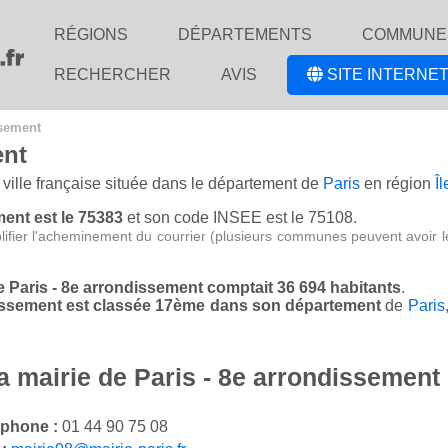
RÉGIONS
DÉPARTEMENTS
COMMUNE
RECHERCHER
AVIS
SITE INTERNET
ssement
ent
 ville française située dans le département de
Paris
en région
Î
ment est le 75383
et son code INSEE est le 75108.
lifier l'acheminement du courrier (plusieurs communes peuvent avoir l
de Paris - 8e arrondissement comptait 36 694 habitants
.
ndissement est classée 17ème dans son département
de
Paris
a mairie de Paris - 8e arrondissement
éphone :
01 44 90 75 08