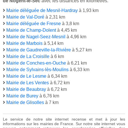
de Nogent-le-Sec
avec les distances en kilomètres.
Mairie déléguée de Mesnil-Hardray
à 1,93 km
Mairie de Val-Doré
à 2,31 km
Mairie déléguée de Fresne
à 3,8 km
Mairie de Champ-Dolent
à 4,45 km
Mairie de Nagel-Seez-Mesnil
à 4,96 km
Mairie de Marbois
à 5,14 km
Mairie de Gaudreville-la-Rivière
à 5,27 km
Mairie de La Croisille
à 6 km
Mairie de Conches-en-Ouche
à 6,21 km
Mairie de Sylvains-lès-Moulins
à 6,33 km
Mairie de Le Lesme
à 6,34 km
Mairie de Les Ventes
à 6,72 km
Mairie de Beaubray
à 6,72 km
Mairie de Burey
à 6,76 km
Mairie de Glisolles
à 7 km
Le service de notre site internet recense et met à jour les
informations sur les mairies de France. Sur notre site internet vous