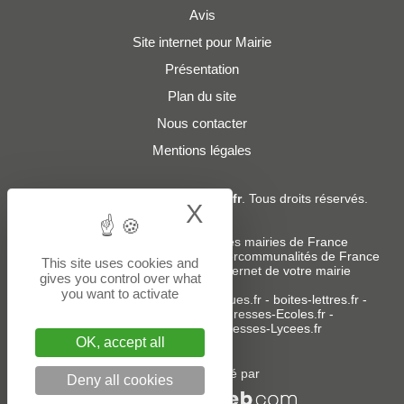
Avis
Site internet pour Mairie
Présentation
Plan du site
Nous contacter
Mentions légales
© 2019 - 2026
Adresses-Mairies.fr
. Tous droits réservés.
X
Hide cookie bann
Services :
-
Liste des adresses e-mails des mairies de France
-
Liste des adresses e-mails des intercommunalités de France
This site uses cookies and
-
Création ou refonte du site internet de votre mairie
gives you control over what
you want to activate
Sites partenaires
:
donneespubliques.fr
-
boites-lettres.fr
-
bureaux.boites-lettres.fr
-
Adresses-Ecoles.fr
-
Adresses-Colleges.fr
-
Adresses-Lycees.fr
OK, accept all
Un service édité par
Deny all cookies