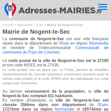
Cookies management panel
Accueil
>
Normandie
>
Eure
>
Mairie de Nogent-le-Sec
Mairie de Nogent-le-Sec
La
commune de Nogent-le-Sec
est une ville française
située dans le département de l'
Eure
en région
Normandie
et membre de l'intercommunalité
Communauté de
communes du Pays de Conches
.
Le
code postal de la ville de Nogent-le-Sec est le 27190
et son code INSEE est le 27436.
Le code postal, mis en place par La Poste, permet de simplifier
l'acheminement du courrier (plusieurs communes peuvent avoir le
même code postal) et le code INSEE pour les statistiques (un code
unique par commune).
Au dernier
recensement de la population
, la
ville de
Nogent-le-Sec comptait 411 habitants
.
En nombre d'habitants, la
ville de Nogent-le-Sec est
classée 356ème dans son département
de l'
Eure
,
1727ème dans sa région
Normandie
et
18574ème au