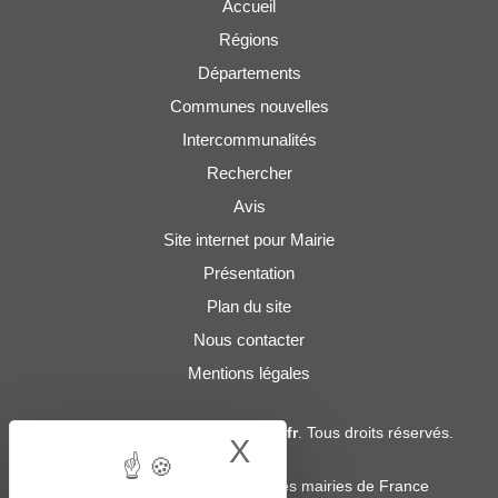
Accueil
Régions
Départements
Communes nouvelles
Intercommunalités
Rechercher
Avis
Site internet pour Mairie
Présentation
Plan du site
Nous contacter
Mentions légales
© 2019 - 2026
Adresses-Mairies.fr
. Tous droits réservés.
X
Hide cookie bann
Services :
-
Liste des adresses e-mails des mairies de France