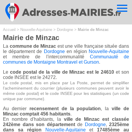
Cookies management panel
Accueil
>
Nouvelle-Aquitaine
>
Dordogne
>
Mairie de Minzac
Mairie de Minzac
La
commune de Minzac
est une ville française située dans
le département de
Dordogne
en région
Nouvelle-Aquitaine
et membre de l'intercommunalité
Communauté de
communes de Montaigne Montravel et Gurson
.
Le
code postal de la ville de Minzac est le 24610
et son
code INSEE est le 24272.
Le code postal, mis en place par La Poste, permet de simplifier
l'acheminement du courrier (plusieurs communes peuvent avoir le
même code postal) et le code INSEE pour les statistiques (un code
unique par commune).
Au dernier
recensement de la population
, la
ville de
Minzac comptait 456 habitants
.
En nombre d'habitants, la
ville de Minzac est classée
242ème dans son département
de
Dordogne
,
2325ème
dans sa région
Nouvelle-Aquitaine
et
17485ème au