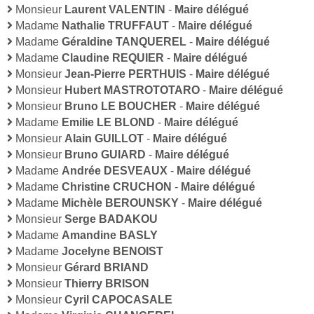
Monsieur
Laurent VALENTIN
-
Maire délégué
Madame
Nathalie TRUFFAUT
-
Maire délégué
Madame
Géraldine TANQUEREL
-
Maire délégué
Madame
Claudine REQUIER
-
Maire délégué
Monsieur
Jean-Pierre PERTHUIS
-
Maire délégué
Monsieur
Hubert MASTROTOTARO
-
Maire délégué
Monsieur
Bruno LE BOUCHER
-
Maire délégué
Madame
Emilie LE BLOND
-
Maire délégué
Monsieur
Alain GUILLOT
-
Maire délégué
Monsieur
Bruno GUIARD
-
Maire délégué
Madame
Andrée DESVEAUX
-
Maire délégué
Madame
Christine CRUCHON
-
Maire délégué
Madame
Michèle BEROUNSKY
-
Maire délégué
Monsieur
Serge BADAKOU
Madame
Amandine BASLY
Madame
Jocelyne BENOIST
Monsieur
Gérard BRIAND
Monsieur
Thierry BRISON
Monsieur
Cyril CAPOCASALE