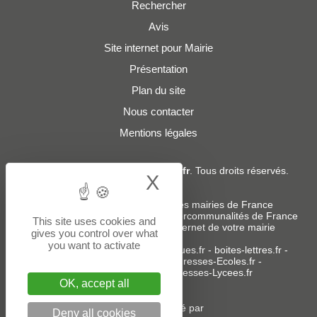
Rechercher
Avis
Site internet pour Mairie
Présentation
Plan du site
Nous contacter
Mentions légales
© 2019 - 2026
Adresses-Mairies.fr
. Tous droits réservés.
X
Hide cookie bann
Services :
-
Liste des adresses e-mails des mairies de France
-
Liste des adresses e-mails des intercommunalités de France
This site uses cookies and
-
Création ou refonte du site internet de votre mairie
gives you control over what
you want to activate
Sites partenaires
:
donneespubliques.fr
-
boites-lettres.fr
-
bureaux.boites-lettres.fr
-
Adresses-Ecoles.fr
-
Adresses-Colleges.fr
-
Adresses-Lycees.fr
OK, accept all
Un service édité par
Deny all cookies