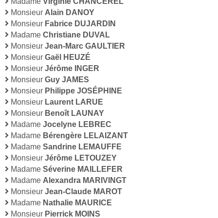
Madame
Virginie CHANCEREL
Monsieur
Alain DANOY
Monsieur
Fabrice DUJARDIN
Madame
Christiane DUVAL
Monsieur
Jean-Marc GAULTIER
Monsieur
Gaël HEUZÉ
Monsieur
Jérôme INGER
Monsieur
Guy JAMES
Monsieur
Philippe JOSÉPHINE
Monsieur
Laurent LARUE
Monsieur
Benoît LAUNAY
Madame
Jocelyne LEBREC
Madame
Bérengère LELAIZANT
Madame
Sandrine LEMAUFFE
Monsieur
Jérôme LETOUZEY
Madame
Séverine MAILLEFER
Madame
Alexandra MARIVINGT
Monsieur
Jean-Claude MAROT
Madame
Nathalie MAURICE
Monsieur
Pierrick MOINS