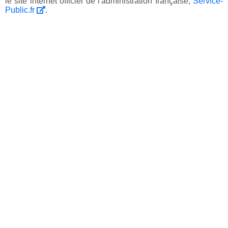
le site internet officiel de l'administration française,
Service-
Public.fr
.