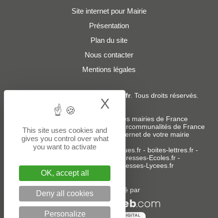
Site internet pour Mairie
Présentation
Plan du site
Nous contacter
Mentions légales
© 2019 - 2026
Adresses-Mairies.fr
. Tous droits réservés.
X
Hide cookie bann
Services :
-
Liste des adresses e-mails des mairies de France
-
Liste des adresses e-mails des intercommunalités de France
This site uses cookies and
-
Création ou refonte du site internet de votre mairie
gives you control over what
you want to activate
Sites partenaires
:
donneespubliques.fr
-
boites-lettres.fr
-
bureaux.boites-lettres.fr
-
Adresses-Ecoles.fr
-
Adresses-Colleges.fr
-
Adresses-Lycees.fr
OK, accept all
Un service édité par
Deny all cookies
Personalize