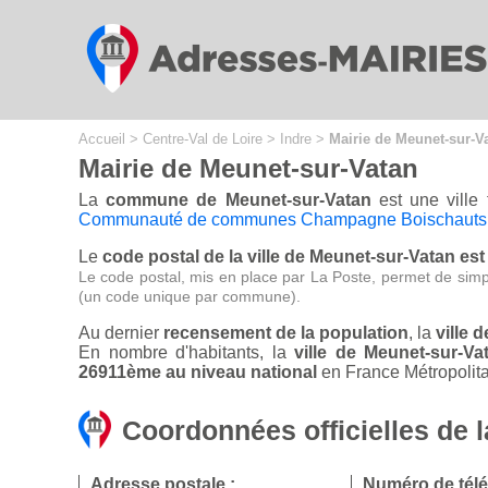
Cookies management panel
Accueil
>
Centre-Val de Loire
>
Indre
>
Mairie de Meunet-sur-V
Mairie de Meunet-sur-Vatan
La
commune de Meunet-sur-Vatan
est une ville 
Communauté de communes Champagne Boischauts
Le
code postal de la ville de Meunet-sur-Vatan est
Le code postal, mis en place par La Poste, permet de simp
(un code unique par commune).
Au dernier
recensement de la population
, la
ville 
En nombre d'habitants, la
ville de Meunet-sur-V
26911ème au niveau national
en France Métropolita
Coordonnées officielles de 
Adresse postale :
Numéro de tél