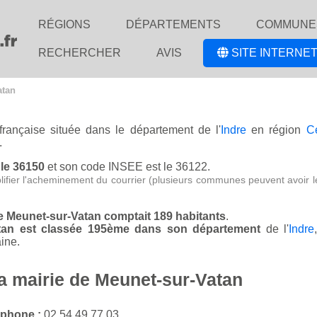
RÉGIONS
DÉPARTEMENTS
COMMUNE
RECHERCHER
AVIS
SITE INTERNET
atan
française située dans le département de l'
Indre
en région
Ce
.
 le 36150
et son code INSEE est le 36122.
lifier l'acheminement du courrier (plusieurs communes peuvent avoir l
de Meunet-sur-Vatan comptait 189 habitants
.
atan est classée 195ème dans son département
de l'
Indre
ine.
la mairie de Meunet-sur-Vatan
éphone :
02 54 49 77 03