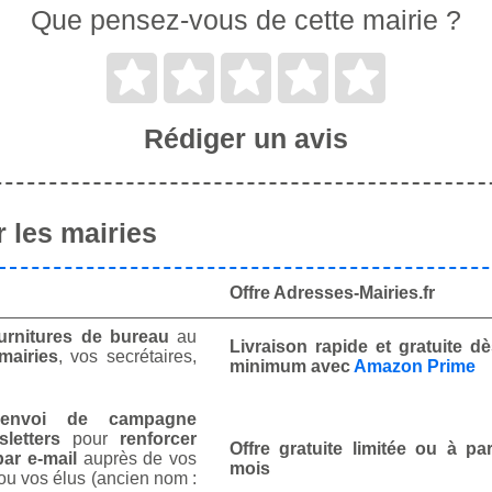
Que pensez-vous de cette mairie ?
Rédiger un avis
 les mairies
Offre Adresses-Mairies.fr
urnitures de bureau
au
Livraison rapide et gratuite 
mairies
, vos secrétaires,
minimum avec
Amazon Prime
envoi de campagne
letters
pour
renforcer
Offre gratuite limitée ou à par
ar e-mail
auprès de vos
mois
ou vos élus (ancien nom :