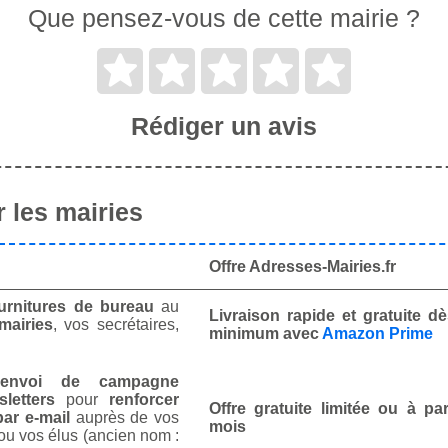
Que pensez-vous de cette mairie ?
Rédiger un avis
 les mairies
Offre Adresses-Mairies.fr
urnitures de bureau
au
Livraison rapide et gratuite 
mairies
, vos secrétaires,
minimum avec
Amazon Prime
envoi de campagne
letters
pour
renforcer
Offre gratuite limitée ou à par
ar e-mail
auprès de vos
mois
ou vos élus (ancien nom :