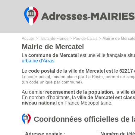
Cookies management panel
Accueil
>
Hauts-de-France
>
Pas-de-Calais
>
Mairie de Mercate
Mairie de Mercatel
La
commune de Mercatel
est une ville française si
urbaine d'Arras
.
Le
code postal de la ville de Mercatel est le 62217
Le code postal, mis en place par La Poste, permet de simp
(un code unique par commune).
Au dernier
recensement de la population
, la
ville 
En nombre d'habitants, la
ville de Mercatel est cl
niveau national
en France Métropolitaine.
Coordonnées officielles de l
Adresse postale :
Numéro de tél