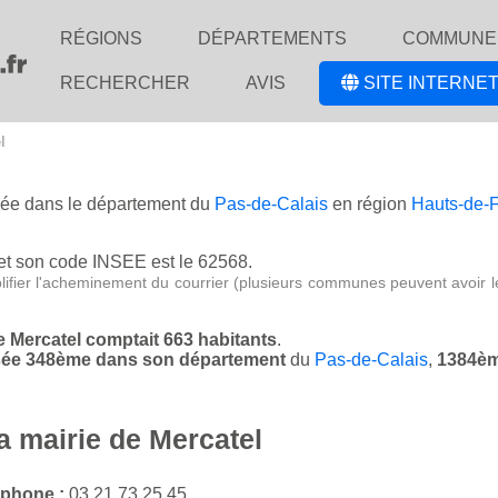
RÉGIONS
DÉPARTEMENTS
COMMUNE
RECHERCHER
AVIS
SITE INTERNET
l
tuée dans le département du
Pas-de-Calais
en région
Hauts-de-
et son code INSEE est le 62568.
lifier l'acheminement du courrier (plusieurs communes peuvent avoir l
de Mercatel comptait 663 habitants
.
assée 348ème dans son département
du
Pas-de-Calais
,
1384èm
a mairie de Mercatel
éphone :
03 21 73 25 45