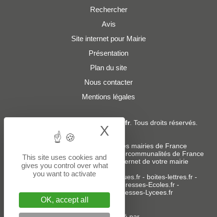
Rechercher
Avis
Site internet pour Mairie
Présentation
Plan du site
Nous contacter
Mentions légales
© 2019 - 2026
Adresses-Mairies.fr
. Tous droits réservés.
X
Hide cookie bann
Services :
-
Liste des adresses e-mails des mairies de France
-
Liste des adresses e-mails des intercommunalités de France
This site uses cookies and
-
Création ou refonte du site internet de votre mairie
gives you control over what
you want to activate
Sites partenaires
:
donneespubliques.fr
-
boites-lettres.fr
-
bureaux.boites-lettres.fr
-
Adresses-Ecoles.fr
-
Adresses-Colleges.fr
-
Adresses-Lycees.fr
OK, accept all
Un service édité par