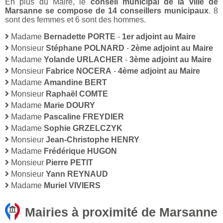
En plus du Maire, le
conseil municipal de la ville de
Marsanne se compose de 14 conseillers municipaux
. 8
sont des femmes et 6 sont des hommes.
Madame
Bernadette PORTE
-
1er adjoint au Maire
Monsieur
Stéphane POLNARD
-
2ème adjoint au Maire
Madame
Yolande URLACHER
-
3ème adjoint au Maire
Monsieur
Fabrice NOCERA
-
4ème adjoint au Maire
Madame
Amandine BERT
Monsieur
Raphaël COMTE
Madame
Marie DOURY
Madame
Pascaline FREYDIER
Madame
Sophie GRZELCZYK
Monsieur
Jean-Christophe HENRY
Madame
Frédérique HUGON
Monsieur
Pierre PETIT
Monsieur
Yann REYNAUD
Madame
Muriel VIVIERS
Mairies à proximité de Marsanne