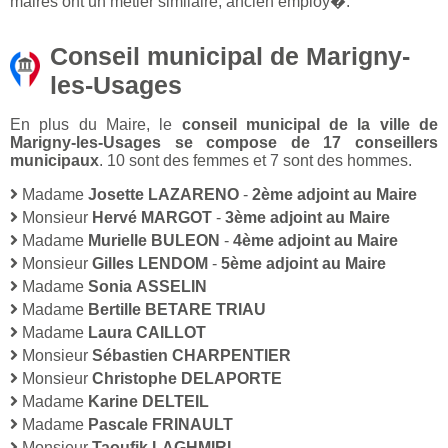
maires ont un métier similaire, ancien employ�.
Conseil municipal de Marigny-
les-Usages
En plus du Maire, le
conseil municipal de la ville de
Marigny-les-Usages se compose de 17 conseillers
municipaux
. 10 sont des femmes et 7 sont des hommes.
Madame
Josette LAZARENO
-
2ème adjoint au Maire
Monsieur
Hervé MARGOT
-
3ème adjoint au Maire
Madame
Murielle BULEON
-
4ème adjoint au Maire
Monsieur
Gilles LENDOM
-
5ème adjoint au Maire
Madame
Sonia ASSELIN
Madame
Bertille BETARE TRIAU
Madame
Laura CAILLOT
Monsieur
Sébastien CHARPENTIER
Monsieur
Christophe DELAPORTE
Madame
Karine DELTEIL
Madame
Pascale FRINAULT
Monsieur
Taoufik LAGHMIRI