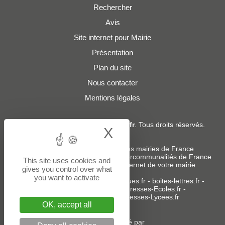
Rechercher
Avis
Site internet pour Mairie
Présentation
Plan du site
Nous contacter
Mentions légales
© 2019 - 2026
Adresses-Mairies.fr
. Tous droits réservés.
X
Hide cookie bann
Services :
-
Liste des adresses e-mails des mairies de France
-
Liste des adresses e-mails des intercommunalités de France
This site uses cookies and
-
Création ou refonte du site internet de votre mairie
gives you control over what
you want to activate
Sites partenaires
:
donneespubliques.fr
-
boites-lettres.fr
-
bureaux.boites-lettres.fr
-
Adresses-Ecoles.fr
-
Adresses-Colleges.fr
-
Adresses-Lycees.fr
OK, accept all
Un service édité par