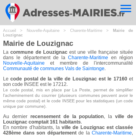
Cookies management panel
Accueil
>
Nouvelle-Aquitaine
>
Charente-Maritime
>
Mairie de
Louzignac
Mairie de Louzignac
La
commune de Louzignac
est une ville française située
dans le département de la
Charente-Maritime
en région
Nouvelle-Aquitaine
et membre de l'intercommunalité
Communauté de communes Vals de Saintonge
.
Le
code postal de la ville de Louzignac est le 17160
et
son code INSEE est le 17212.
Le code postal, mis en place par La Poste, permet de simplifier
l'acheminement du courrier (plusieurs communes peuvent avoir le
même code postal) et le code INSEE pour les statistiques (un code
unique par commune).
Au dernier
recensement de la population
, la
ville de
Louzignac comptait 161 habitants
.
En nombre d'habitants, la
ville de Louzignac est classée
428ème dans son département
de la
Charente-Maritime
,