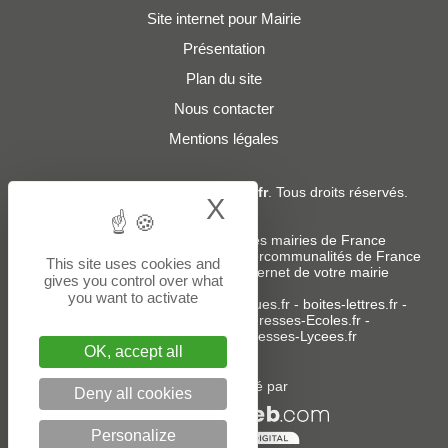
Site internet pour Mairie
Présentation
Plan du site
Nous contacter
Mentions légales
© 2019 - 2026
Adresses-Mairies.fr
. Tous droits réservés.
X
Hide cookie bann
Services :
-
Liste des adresses e-mails des mairies de France
-
Liste des adresses e-mails des intercommunalités de France
This site uses cookies and
-
Création ou refonte du site internet de votre mairie
gives you control over what
you want to activate
Sites partenaires
:
donneespubliques.fr
-
boites-lettres.fr
-
bureaux.boites-lettres.fr
-
Adresses-Ecoles.fr
-
Adresses-Colleges.fr
-
Adresses-Lycees.fr
OK, accept all
Un service édité par
Deny all cookies
Personalize