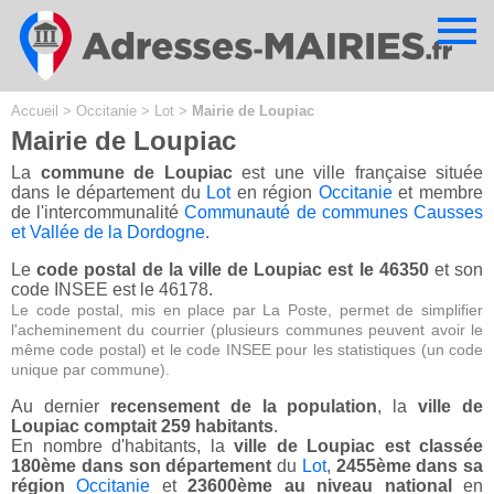
Cookies management panel
Accueil
>
Occitanie
>
Lot
>
Mairie de Loupiac
Mairie de Loupiac
La
commune de Loupiac
est une ville française située
dans le département du
Lot
en région
Occitanie
et membre
de l'intercommunalité
Communauté de communes Causses
et Vallée de la Dordogne
.
Le
code postal de la ville de Loupiac est le 46350
et son
code INSEE est le 46178.
Le code postal, mis en place par La Poste, permet de simplifier
l'acheminement du courrier (plusieurs communes peuvent avoir le
même code postal) et le code INSEE pour les statistiques (un code
unique par commune).
Au dernier
recensement de la population
, la
ville de
Loupiac comptait 259 habitants
.
En nombre d'habitants, la
ville de Loupiac est classée
180ème dans son département
du
Lot
,
2455ème dans sa
région
Occitanie
et
23600ème au niveau national
en