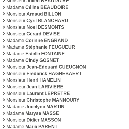
Monsieur
Julien BEAUDOIRE
Madame
Céline BEAUDOIRE
Monsieur
Arnaud BILLON
Monsieur
Cyril BLANCHARD
Monsieur
Noel DESMONTS
Monsieur
Gérard DEVISE
Madame
Corinne ENGRAND
Madame
Stéphanie FEUGUEUR
Madame
Estelle FONTAINE
Madame
Cindy GOSNET
Monsieur
Jean-Edouard GUEUGNON
Monsieur
Frederick HAGHEBAERT
Monsieur
Henri HAMELIN
Monsieur
Jean LARIVIERE
Monsieur
Laurent LEPRETRE
Monsieur
Christophe MANNOURY
Madame
Jocelyne MARTIN
Madame
Maryse MASSE
Monsieur
Didier MASSON
Madame
Marie PARENT