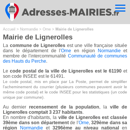
Cookies management panel
Accueil
>
Normandie
>
Orne
>
Mairie de Lignerolles
Mairie de Lignerolles
La
commune de Lignerolles
est une ville française située
dans le département de l'
Orne
en région
Normandie
et
membre de l'intercommunalité
Communauté de communes
des Hauts du Perche
.
Le
code postal de la ville de Lignerolles est le 61190
et
son code INSEE est le 61491.
Le code postal, mis en place par La Poste, permet de simplifier
l'acheminement du courrier (plusieurs communes peuvent avoir le
même code postal) et le code INSEE pour les statistiques (un code
unique par commune).
Au dernier
recensement de la population
, la
ville de
Lignerolles comptait 3 237 habitants
.
En nombre d'habitants, la
ville de Lignerolles est classée
39ème dans son département
de l'
Orne
,
329ème dans sa
région
Normandie
et
3296ème au niveau national
en