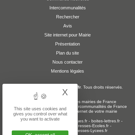
Intercommunalités
Rechercher
Avis
Site internet pour Mairie
Présentation
Plan du site
Nous contacter
Mentions légales
© 2019 - 2026
Adresses-Mairies.fr
. Tous droits réservés.
X
Hide cookie bann
Services :
-
Liste des adresses e-mails des mairies de France
-
Liste des adresses e-mails des intercommunalités de France
This site uses cookies and
-
Création ou refonte du site internet de votre mairie
gives you control over what
you want to activate
Sites partenaires
:
donneespubliques.fr
-
boites-lettres.fr
-
bureaux.boites-lettres.fr
-
Adresses-Ecoles.fr
-
Adresses-Colleges.fr
-
Adresses-Lycees.fr