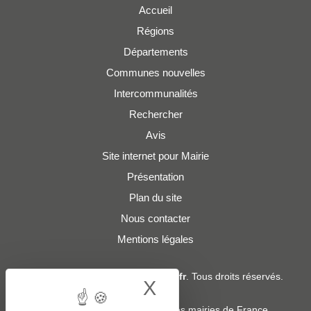
Accueil
Régions
Départements
Communes nouvelles
Intercommunalités
Rechercher
Avis
Site internet pour Mairie
Présentation
Plan du site
Nous contacter
Mentions légales
© 2019 - 2026
Adresses-Mairies.fr
. Tous droits réservés.
X
Hide cookie bann
Services :
-
Liste des adresses e-mails des mairies de France