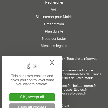
Rechercher
Avis
Site internet pour Mairie
Présentation
Plan du site
Nous contacter
Mentions légales
© 2019 - 2026
Adresses-Mairies.fr
. Tous droits réservés.
X
Hide cookie bann
Services :
-
Liste des adresses e-mails des mairies de France
-
Liste des adresses e-mails des intercommunalités de France
This site uses cookies and
-
Création ou refonte du site internet de votre mairie
gives you control over what
you want to activate
Sites partenaires
:
donneespubliques.fr
-
boites-lettres.fr
-
bureaux.boites-lettres.fr
-
Adresses-Ecoles.fr
-
Adresses-Colleges.fr
-
Adresses-Lycees.fr
OK, accept all
Un service édité par
Deny all cookies