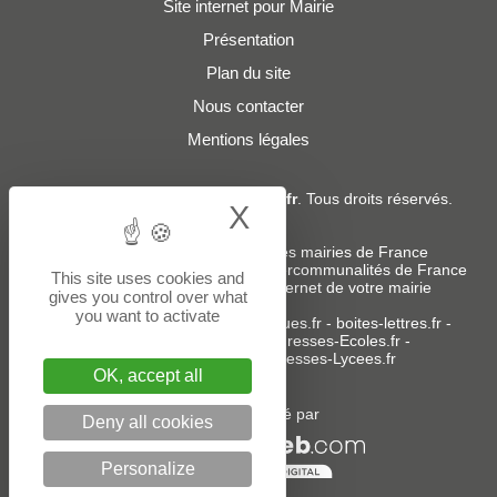
Site internet pour Mairie
Présentation
Plan du site
Nous contacter
Mentions légales
© 2019 - 2026
Adresses-Mairies.fr
. Tous droits réservés.
X
Hide cookie bann
Services :
-
Liste des adresses e-mails des mairies de France
-
Liste des adresses e-mails des intercommunalités de France
This site uses cookies and
-
Création ou refonte du site internet de votre mairie
gives you control over what
you want to activate
Sites partenaires
:
donneespubliques.fr
-
boites-lettres.fr
-
bureaux.boites-lettres.fr
-
Adresses-Ecoles.fr
-
Adresses-Colleges.fr
-
Adresses-Lycees.fr
OK, accept all
Un service édité par
Deny all cookies
Personalize