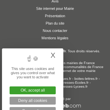
Avis
Site internet pour Mairie
Présentation
Plan du site
Nous contacter
Mentions légales
© 2019 - 2026
Adresses-Mairies.fr
. Tous droits réservés.
X
Hide cookie bann
Services :
-
Liste des adresses e-mails des mairies de France
-
Liste des adresses e-mails des intercommunalités de France
This site uses cookies and
-
Création ou refonte du site internet de votre mairie
gives you control over what
you want to activate
Sites partenaires
:
donneespubliques.fr
-
boites-lettres.fr
-
bureaux.boites-lettres.fr
-
Adresses-Ecoles.fr
-
Adresses-Colleges.fr
-
Adresses-Lycees.fr
OK, accept all
Un service édité par
Deny all cookies